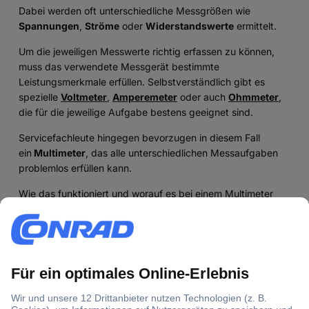
Dabei werden oft unterschiedliche Messgrößen wie
Spannungen
,
Ströme
oder
Widerstandswerte
ermittelt.
Um die jeweiligen Messwerte richtig erfassen zu können,
muss das verwendete Messgerät bestimmte
Leistungsmerkmale erfüllen. Selbstverständlich gibt es
spezielle
Voltmeter
,
Amperemeter
oder auch
Ohmmeter
,
die für die jeweilige Aufgabe bestens geeignet sind.
Servicefachleute hingegen bevorzugen in diesem Fall
ein
Multimeter
, das alle unterschiedlichen Messaufgaben
problemlos erfüllen kann.
Wie das funktioniert und worauf es bei einem Multimeter
ankommt, verraten wir Ihnen gerne.