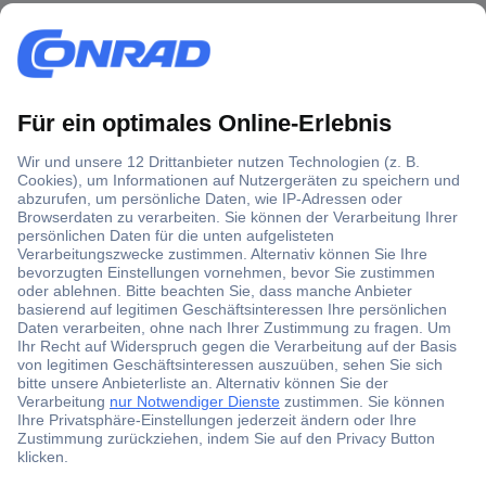
Über 1,5 Millionen Produkte
Über 6.000 Marken
Angebotsservice
Kostenlose Lieferung ab € 57,50– exkl. MwSt.
Services
Über Conrad