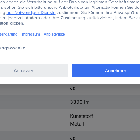
24 W
12.5 mm
1.5 mm
3 m
IP20
n.rel
Ja
3300 lm
Kunststoff
Metall
Ja