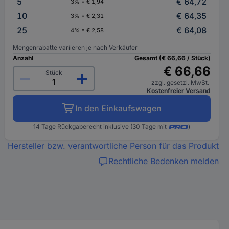
5
€ 64,72
3% = € 1,94
10
€ 64,35
3% = € 2,31
25
€ 64,08
4% = € 2,58
Mengenrabatte variieren je nach Verkäufer
Anzahl
Gesamt (€ 66,66 / Stück)
€ 66,66
Stück
zzgl. gesetzl. MwSt.
Kostenfreier Versand
In den Einkaufswagen
14 Tage Rückgaberecht inklusive (30 Tage mit
)
Hersteller bzw. verantwortliche Person für das Produkt
Rechtliche Bedenken melden