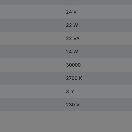
24 V
22 W
22 VA
24 W
30000
2700 K
3 m
230 V