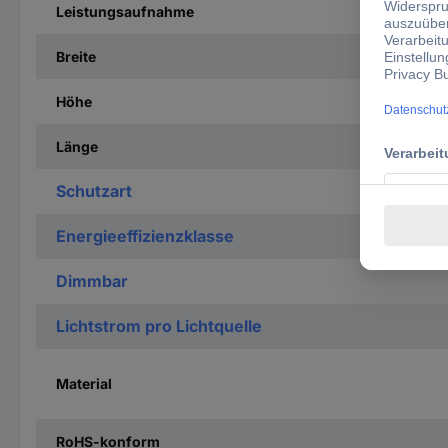
Leistungsaufnahme
Breite
Höhe
Länge
Schutzart
Energieeffizienzklasse
Dimmbar
Lichtstrom pro Lichtquelle
Material
RoHS-konform