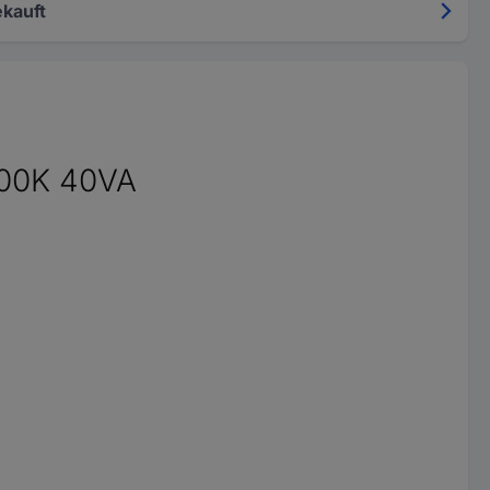
kauft
700K 40VA