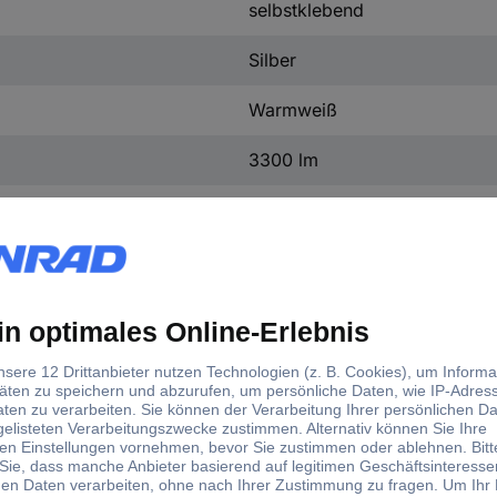
selbstklebend
Silber
Warmweiß
3300 lm
MaxLED
22 W
80 Ra
3300 lm
230 V
(L x B x H) 3 m x 12.5 mm x