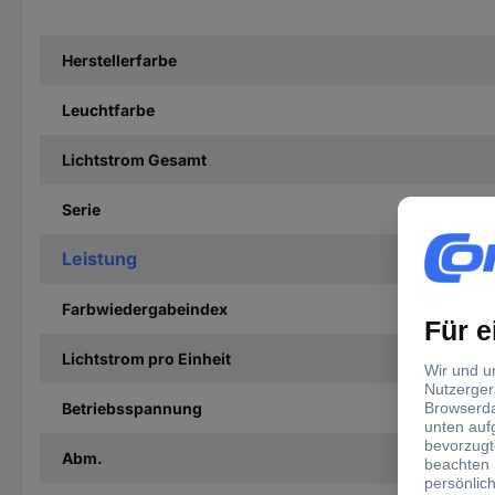
Herstellerfarbe
Leuchtfarbe
Lichtstrom Gesamt
Serie
Leistung
Farbwiedergabeindex
Lichtstrom pro Einheit
Betriebsspannung
Abm.