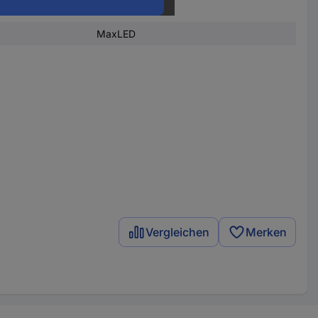
om Gesamt
3300 lm
MaxLED
Vergleichen
Merken