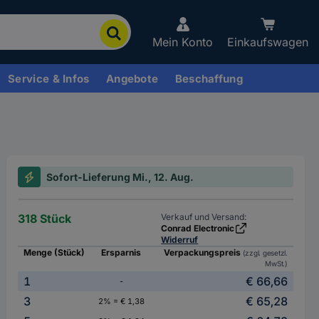
Mein Konto
Einkaufswagen
Service & Infos
Angebote
Beschaffung
Sofort-Lieferung Mi., 12. Aug.
318 Stück
Verkauf und Versand:
Conrad Electronic
Widerruf
Menge (Stück)
Ersparnis
Verpackungspreis
(zzgl. gesetzl.
MwSt.)
1
€ 66,66
-
3
€ 65,28
2% = € 1,38