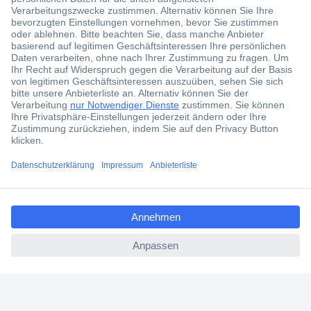
Über 1,5 Millionen Produkte
Über 6.000 Marken
Angebotsservice
Kostenlose Lieferung ab € 57,50– exkl. MwSt.
Services
Über Conrad
ccp.user.init.failed.titl
e
Conrad erleben
ccp.user.init.failed
Für Bildungseinrichtungen