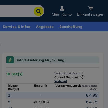
Mein Konto
Einkaufswagen
Service & Infos
Angebote
Beschaffung
n
Sofort-Lieferung Mi., 12. Aug.
10 Set(s)
Verkauf und Versand:
Conrad Electronic
Widerruf
Menge
Ersparnis
Verpackungspreis
(zzgl. gesetzl.
(Set(s))
MwSt.)
1
€ 4,99
-
5
€ 4,75
5% = € 0,24