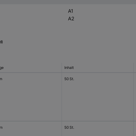
A1
A2
d)
ge
Inhalt
mm
50 St.
mm
50 St.