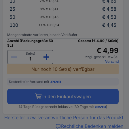
10
€ 4,65
7% = € 0,34
25
€ 4,58
8% = € 0,41
50
€ 4,53
9% = € 0,46
100
€ 4,45
11% = € 0,54
Mengenrabatte variieren je nach Verkäufer
Anzahl (Packungsgröße 50
Gesamt (€ 4,99 / Stück)
St.)
€ 4,99
Set(s)
zzgl. gesetzl. MwSt.
Versand
Nur noch 10 Set(s) verfügbar
Kostenfreier Versand mit
In den Einkaufswagen
14 Tage Rückgaberecht inklusive (30 Tage mit
)
Hersteller bzw. verantwortliche Person für das Produkt
Rechtliche Bedenken melden