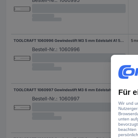
Bestell-Nr.:
1060995
TOOLCRAFT 1060996 Gewindestift M3 5 mm Edelstahl A1 50 St.
5 
Bestell-Nr.:
1060996
TOOLCRAFT 1060997 Gewindestift M3 6 mm Edelstahl A1 50 St.
6 
Bestell-Nr.:
1060997