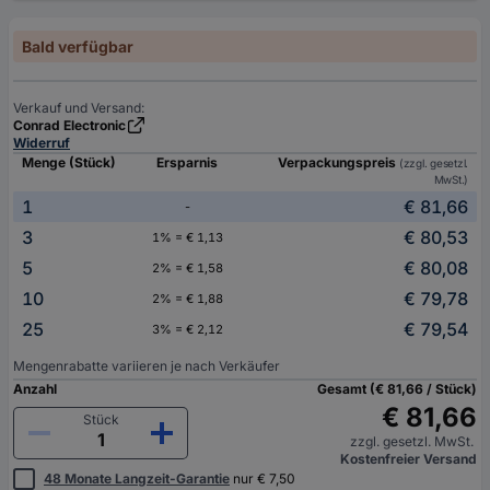
Bald verfügbar
Verkauf und Versand:
Conrad Electronic
Widerruf
Menge (Stück)
Ersparnis
Verpackungspreis
(zzgl. gesetzl.
MwSt.)
1
€ 81,66
-
3
€ 80,53
1% = € 1,13
5
€ 80,08
2% = € 1,58
10
€ 79,78
2% = € 1,88
25
€ 79,54
3% = € 2,12
Mengenrabatte variieren je nach Verkäufer
Anzahl
Gesamt (€ 81,66 / Stück)
€ 81,66
Stück
zzgl. gesetzl. MwSt.
Kostenfreier Versand
48 Monate Langzeit-Garantie
nur € 7,50