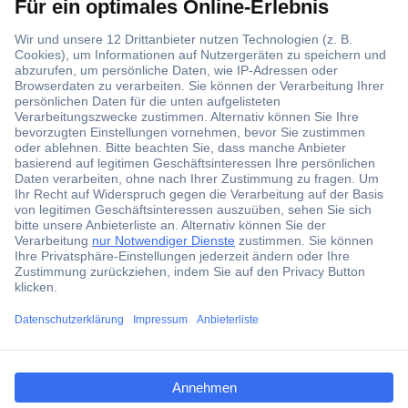
Über 1,5 Millionen Produkte
Über 6.000 Marken
Angebotsservice
Kostenlose Lieferung ab € 57,50– exkl. MwSt.
Services
Über Conrad
ccp.user.init.failed.titl
e
Conrad erleben
ccp.user.init.failed