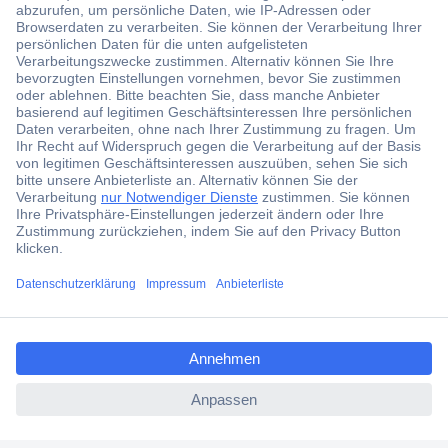
Über 6.000 Marken
Angebotsservice
Kostenlose Lieferung ab € 57,50– exkl. MwSt.
Services
Über Conrad
Conrad erleben
ccp.user.init.failed.titl
e
Für Bildungseinrichtungen
ccp.user.init.failed