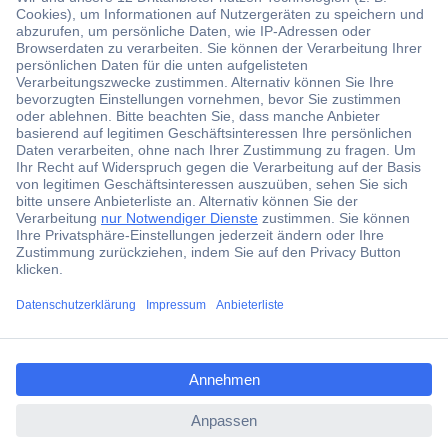
Über 1,5 Millionen Produkte
Über 6.000 Marken
Angebotsservice
Kostenlose Lieferung ab € 57,50– exkl. MwSt.
Services
Über Conrad
ccp.user.init.failed.titl
e
Conrad erleben
ccp.user.init.failed