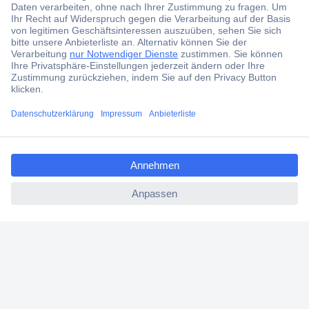
Angebotsservice
Kostenlose Lieferung ab € 57,50– exkl. MwSt.
Services
Über Conrad
ccp.user.init.failed.titl
e
ccp.user.init.failed
Conrad erleben
Für Bildungseinrichtungen
Aktuelle Angebote