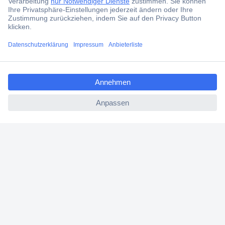
Services
ccp.user.init.failed.titl
Über Conrad
e
ccp.user.init.failed
Conrad erleben
Für Bildungseinrichtungen
Aktuelle Angebote
Hilfe