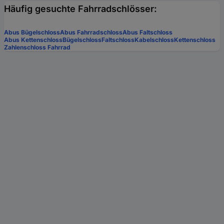
Häufig gesuchte Fahrradschlösser:
Abus Bügelschloss
Abus Fahrradschloss
Abus Faltschloss
Abus Kettenschloss
Bügelschloss
Faltschloss
Kabelschloss
Kettenschloss
Zahlenschloss Fahrrad