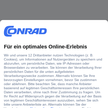
Über 1,5 Millionen Produkte
Über 6.000 Marken
Angebotsservice
Kostenlose Lieferung ab € 57,50– exkl. MwSt.