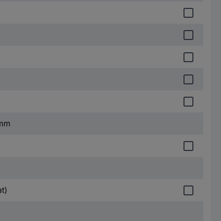
 mm
t)