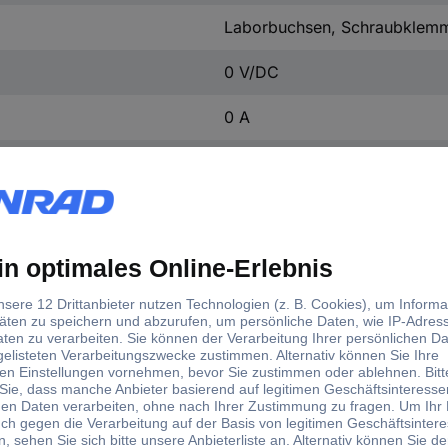
Laborbuchsen, Schraubklem
0 V/DC
0 A
Schraubklemmen (vorne)
239 mm
157 mm
418 mm