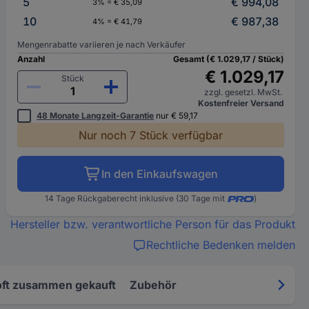
5
€ 994,08
3% = € 35,09
10
€ 987,38
4% = € 41,79
Mengenrabatte variieren je nach Verkäufer
Anzahl
Gesamt (€ 1.029,17 / Stück)
€ 1.029,17
Stück
zzgl. gesetzl. MwSt.
Kostenfreier Versand
48 Monate Langzeit-Garantie
nur € 59,17
Nur noch 7 Stück verfügbar
In den Einkaufswagen
14 Tage Rückgaberecht inklusive (30 Tage mit
)
Hersteller bzw. verantwortliche Person für das Produkt
Rechtliche Bedenken melden
oft zusammen gekauft
Zubehör