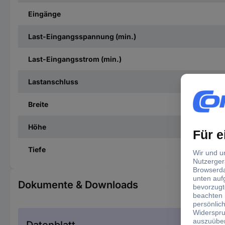
Eingänge
Last-Eingangsspannung (min.)
Last-Eingangsstrom (min.)
Lastanschluss
Breite
Höhe
Tiefe
Dokumente & Downloads