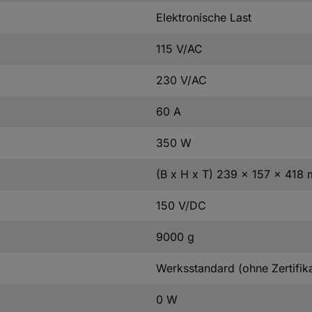
Elektronische Last
115 V/AC
230 V/AC
60 A
350 W
(B x H x T) 239 x 157 x 418
150 V/DC
9000 g
Werksstandard (ohne Zertifika
0 W