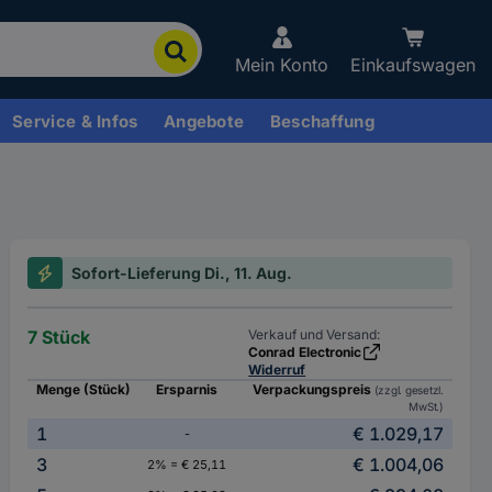
Mein Konto
Einkaufswagen
Service & Infos
Angebote
Beschaffung
Sofort-Lieferung Di., 11. Aug.
7 Stück
Verkauf und Versand:
Conrad Electronic
Widerruf
Menge (Stück)
Ersparnis
Verpackungspreis
(zzgl. gesetzl.
MwSt.)
1
€ 1.029,17
-
3
€ 1.004,06
2% = € 25,11