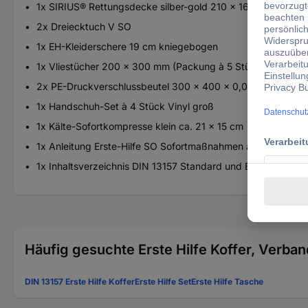
1x SIRIUS® Rettungsdecke silber-gold 210 x 160 cm
2x Dreiecktuch V SO
1x EH-Kleiderschere 19 cm kniegebogen
1x Vliestücher 200 x 300 mm (Packung à 5 Stück)
2x PE-Druckverschlussbeutel 300 x 400 x 0,05 mm
1x Handschuh-Set à 4 Stück Vinyl groß
1x Kälte-Sofortkompresse klein ca. 21 x 15 cm
1x Anleitung Erste-Hilfe SO Sofortmaßnahmen am Unfallort
1x Inhaltsverzeichnis DIN 13157 Standard und ERW gelb DIN
Häufig gesuchte Erste Hilfe Koffer, Verba
DIN 13157 Erste Hilfe Koffer
Erste Hilfe Set
Erste Hilfe Tasche