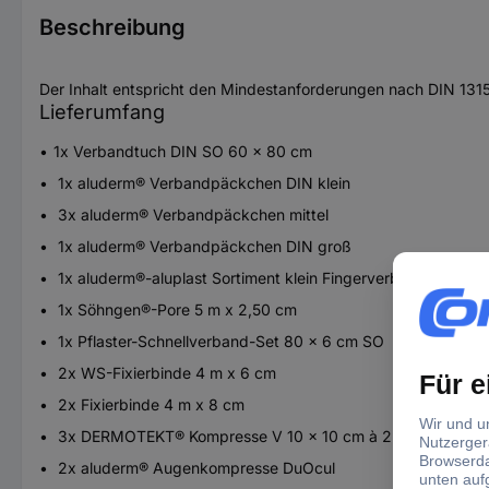
Beschreibung
Der Inhalt entspricht den Mindestanforderungen nach DIN 13157
Lieferumfang
1x Verbandtuch DIN SO 60 x 80 cm
1x aluderm® Verbandpäckchen DIN klein
3x aluderm® Verbandpäckchen mittel
1x aluderm® Verbandpäckchen DIN groß
1x aluderm®-aluplast Sortiment klein Fingerverband
1x Söhngen®-Pore 5 m x 2,50 cm
1x Pflaster-Schnellverband-Set 80 x 6 cm SO
2x WS-Fixierbinde 4 m x 6 cm
2x Fixierbinde 4 m x 8 cm
3x DERMOTEKT® Kompresse V 10 x 10 cm à 2 Stück
2x aluderm® Augenkompresse DuOcul