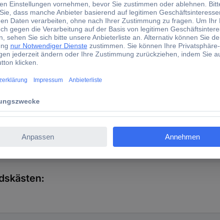
 A477.
ndskästen: