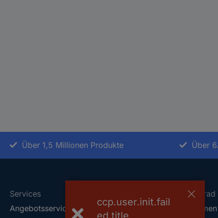
Über 1,5 Millionen Produkte
Über 6
Services
Über Conrad
ccp.user.init.fail
Angebotsservice
Unternehmen
ed.title