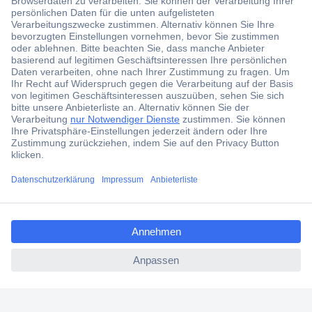
Über 1,5 Millionen Produkte
Über 6.000 Marken
Angebotsservice
Kostenlose Lieferung ab € 57,50– exkl. MwSt.
Services
ccp.user.init.failed.titl
e
Über Conrad
ccp.user.init.failed
Conrad erleben