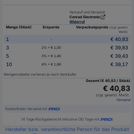
Verkauf und Versand:
Conrad Electronic
Widerruf
Menge (Stück)
Ersparnis
Verpackungspreis
(zzgl. gesetzl.
MwSt.)
1
€ 40,83
-
3
€ 39,83
2% = € 1,00
5
€ 39,43
3% = € 1,40
10
€ 39,17
4% = € 1,66
Mengenrabatte variieren je nach Verkäufer
Gesamt (€ 40,83 / Stück)
€ 40,83
zzgl. gesetzl. MwSt.
Versand
Kostenfreier Versand mit
14 Tage Rückgaberecht inklusive (30 Tage mit
)
Hersteller bzw. verantwortliche Person für das Produkt