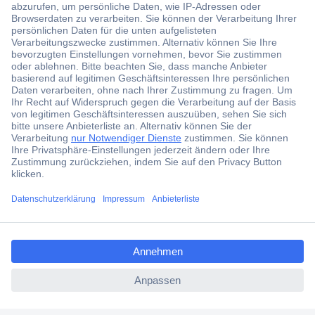
Über 1,5 Millionen Produkte
Über 6.000 Marken
Angebotsservice
Kostenlose Lieferung ab € 57,50– exkl. MwSt.
Services
Über Conrad
ccp.user.init.failed.titl
e
Conrad erleben
ccp.user.init.failed
Für Bildungseinrichtungen