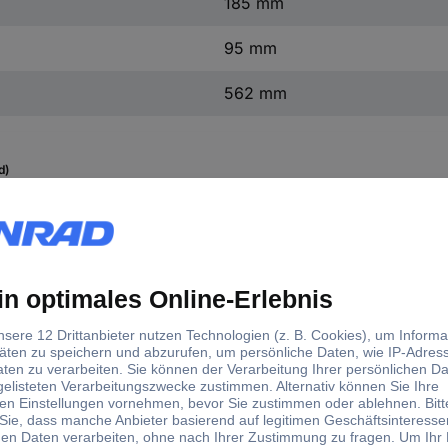
185 mm
95 mm
562 mm
d)
stab
Abm.
Modellausführung
Besonde
(L x B x H) 562 x 185
PNP
Teil-Vor
x 95 mm