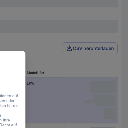
CSV herunterladen
rheiten
Modell-Art
montiert
LKW