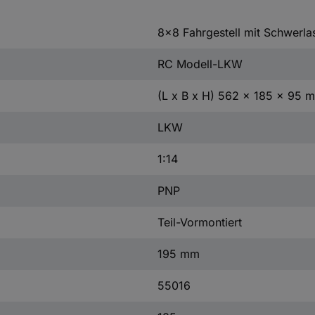
8x8 Fahrgestell mit Schwerla
RC Modell-LKW
(L x B x H) 562 x 185 x 95 
LKW
1:14
PNP
Teil-Vormontiert
195 mm
55016