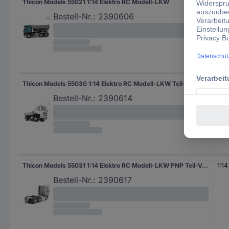
Thicon Models 55021 1:14 Elektro RC Modell-LKW
1:14
Bestell-Nr.:
2390606
Thicon Models 55030 1:14 Elektro RC Modell-LKW Teil-Vormontiert
1:14
Bestell-Nr.:
2390614
Thicon Models 55031 1:14 Elektro RC Modell-LKW PNP Teil-Vormontiert
1:14
Bestell-Nr.:
2390617