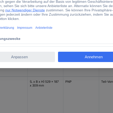
(L x B x H) 585 x 182
x 273 mm
(L x B x H) 534 x 230
Teil-Vor
x 254 mm
(L x B x H) 529 x 187
PNP
Teil-Vor
x 309 mm