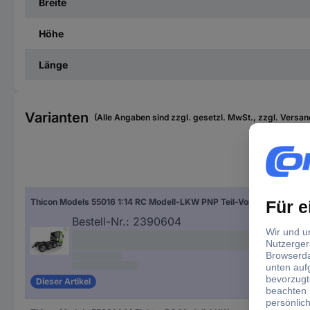
Breite
Höhe
Länge
Varianten
(Alle Angaben sind zzgl. gesetzl. MwSt., zzgl. Versan
Maß
Thicon Models 55016 1:14 RC Modell-LKW PNP Teil-Vormontiert
1:14
Bestell-Nr.:
2390604
Dieser Artikel