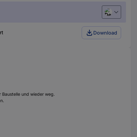
Deutsch (Deu
rt
Download
r Baustelle und wieder weg.
n.