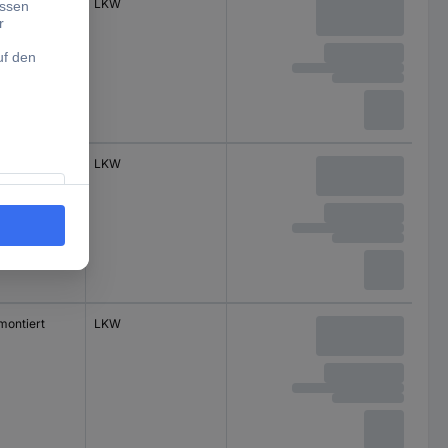
LKW
montiert
LKW
montiert
LKW