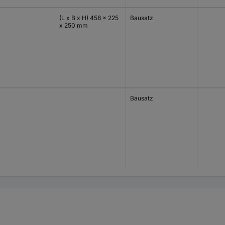
(L x B x H) 458 x 225
Bausatz
x 250 mm
Bausatz