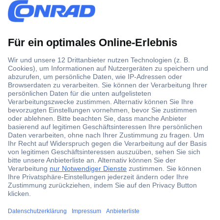
Über 1,5 Millionen Produkte
Über 6.000 Marken
Angebotsservice
Kostenlose Lieferung ab € 57,50– exkl. MwSt.
Services
Über Conrad