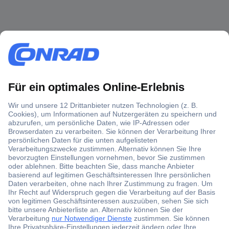
Über 1,5 Millionen Produkte
Über 6.000 Marken
Angebotsservice
Kostenlose Lieferung ab € 57,50– exkl. MwSt.