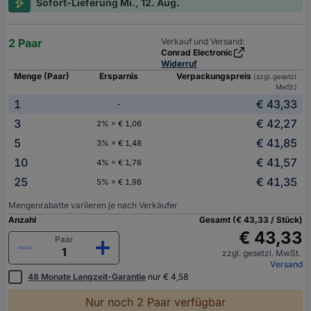
Sofort-Lieferung Mi., 12. Aug.
2 Paar
Verkauf und Versand:
Conrad Electronic
Widerruf
Menge (Paar)
Ersparnis
Verpackungspreis
(zzgl. gesetzl.
MwSt.)
1
€ 43,33
-
3
€ 42,27
2% = € 1,06
5
€ 41,85
3% = € 1,48
10
€ 41,57
4% = € 1,76
25
€ 41,35
5% = € 1,98
Mengenrabatte variieren je nach Verkäufer
Anzahl
Gesamt (€ 43,33 / Stück)
€ 43,33
Paar
zzgl. gesetzl. MwSt.
Versand
48 Monate Langzeit-Garantie
nur € 4,58
Nur noch 2 Paar verfügbar