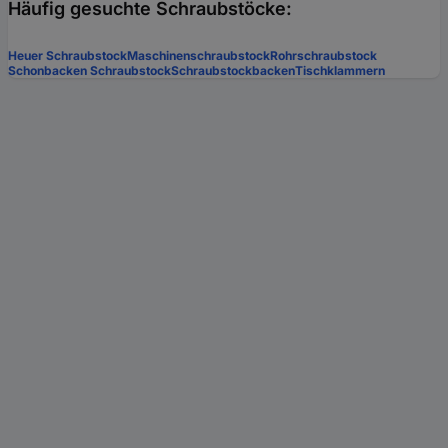
Häufig gesuchte Schraubstöcke:
Heuer Schraubstock
Maschinenschraubstock
Rohrschraubstock
Schonbacken Schraubstock
Schraubstockbacken
Tischklammern