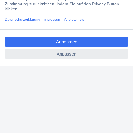
Services
ccp.user.init.failed.titl
Über Conrad
e
ccp.user.init.failed
Conrad erleben
Für Bildungseinrichtungen
Aktuelle Angebote
Hilfe