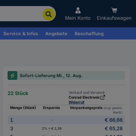
Mein Konto
Einkaufswagen
Service & Infos
Angebote
Beschaffung
Sofort-Lieferung Mi., 12. Aug.
22 Stück
Verkauf und Versand:
Conrad Electronic
Widerruf
Menge (Stück)
Ersparnis
Verpackungspreis
(zzgl. gesetzl.
MwSt.)
1
€ 66,66
-
3
€ 65,28
2% = € 1,38