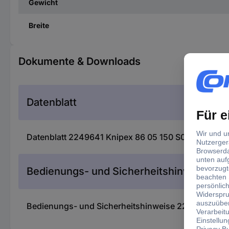
Gewicht
Breite
Dokumente & Downloads
Datenblatt
Datenblatt 2249641 Knipex 86 05 150 S02 Zangens
Bedienungs- und Sicherheitshinweise
Bedienungs- und Sicherheitshinweise 2249641 Kni