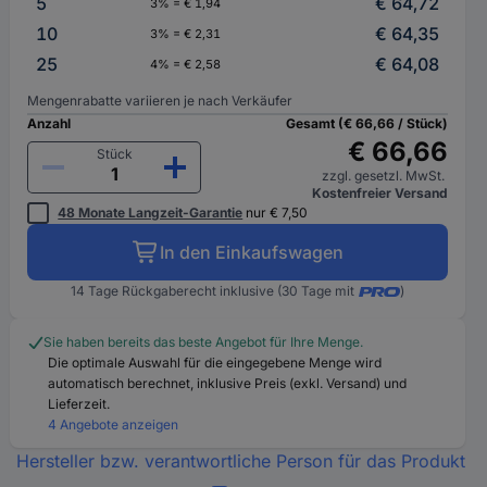
5
€ 64,72
3% = € 1,94
10
€ 64,35
3% = € 2,31
25
€ 64,08
4% = € 2,58
Mengenrabatte variieren je nach Verkäufer
Anzahl
Gesamt (€ 66,66 / Stück)
€ 66,66
Stück
zzgl. gesetzl. MwSt.
Kostenfreier Versand
48 Monate Langzeit-Garantie
nur € 7,50
In den Einkaufswagen
14 Tage Rückgaberecht inklusive (30 Tage mit
)
Sie haben bereits das beste Angebot für Ihre Menge.
Die optimale Auswahl für die eingegebene Menge wird
automatisch berechnet, inklusive Preis (exkl. Versand) und
Lieferzeit.
4 Angebote anzeigen
Hersteller bzw. verantwortliche Person für das Produkt