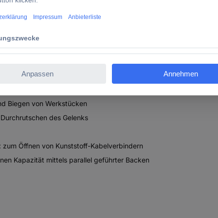
m Greifen, Halten, Pressen und Biegen von Werkstücken. Keine unbe
setzung. Schnelleinstellung per Knopfdruck direkt am Werkstück. St
elfreie, vollflächige Anlage. Aufgeraute Backen verbessern die Haft
llen für Erweiterungen.
und Biegen von Werkstücken
n Durchrutschen des Gelenks
: zum Öffnen von Kunststoff-Kabelverbindern
nen Kapazität mittels parallel geführter Backen