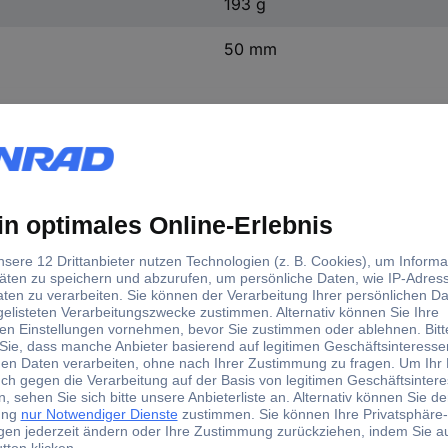
193 g
50 mm
chlüssel 15 cm
pex 86 05 150 S02 Zangenschlüssel 15 cm