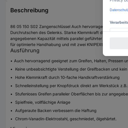
Beschreibung
86 05 150 S02 Zangenschlüssel Auch hervorragend geeignet zu
Durchrutschen des Gelenks. Starke Klemmkraft durch hohe Über
angegebenen Kapazität mittels parallel geführter Backen. Spi
für optimierte Handhabung und mit zwei KNIPEXtend-Schnittste
Ausführung
Auch hervorragend geeignet zum Greifen, Halten, Pressen 
Keine unbeabsichtigte Verstellung der Greifbacken und kei
Hohe Klemmkraft durch 10-fache Handkraftverstärkung
Schnelleinstellung per Knopfdruck direkt am Werkstück z.B.
Stufenloses Greifen paralleler Oberflächen bis zur angegebe
Spielfreie, vollflächige Anlage
Aufgeraute Backen verbessern die Haftung
Chrom-Vanadin-Elektrostahl, geschmiedet, ölgehärtet.