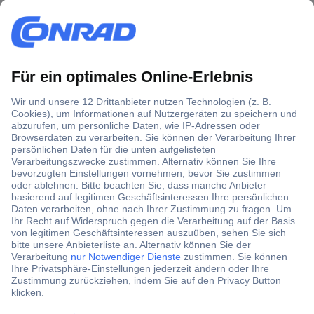
Über 1,5 Millionen Produkte
Über 6.000 Marken
Angebotsservice
Kostenlose Lieferung ab € 57,50– exkl. MwSt.
Services