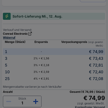
Sofort-Lieferung Mi., 12. Aug.
Verkauf und Versand:
Conrad Electronic
Widerruf
Menge (Stück)
Ersparnis
Verpackungspreis
(zzgl. gesetzl.
MwSt.)
1
€ 74,99
-
3
€ 73,43
2% = € 1,56
5
€ 72,81
3% = € 2,18
10
€ 72,40
3% = € 2,59
25
€ 72,08
4% = € 2,91
Mengenrabatte variieren je nach Verkäufer
Anzahl
Gesamt (€ 74,99 / Stück)
€ 74,99
Stück
zzgl. gesetzl. MwSt.
Kostenfreier Versand