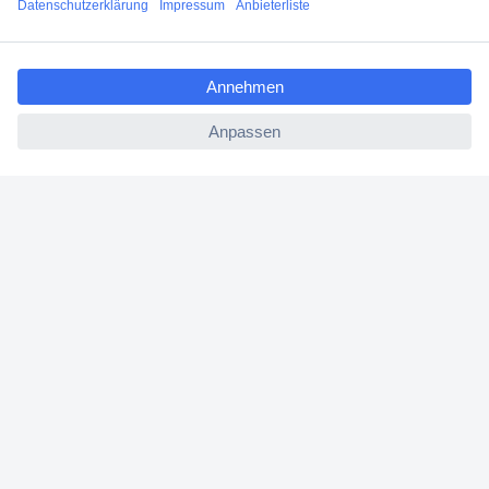
ccp.user.init.failed.titl
Über Conrad
e
ccp.user.init.failed
Conrad erleben
Für Bildungseinrichtungen
Aktuelle Angebote
Hilfe
Cookie-Einstellungen