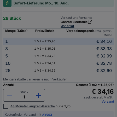
Sofort-Lieferung Mo., 10. Aug.
28 Stück
Verkauf und Versand:
Conrad Electronic
Widerruf
Menge (Stück)
Preis/Einheit
Verpackungspreis
(zzgl. gesetzl.
MwSt.)
1
€ 34,16
1 M2 = € 35,96
3
€ 33,33
1 M2 = € 35,08
5
€ 32,99
1 M2 = € 34,73
10
€ 32,78
1 M2 = € 34,51
25
€ 32,60
1 M2 = € 34,32
Mengenrabatte variieren je nach Verkäufer
Anzahl
Gesamt (1 m2 = € 35,96)
€ 34,16
Stück
zzgl. gesetzl. MwSt.
Versand
48 Monate Langzeit-Garantie
nur € 3,75
Kostenfreier Versand mit