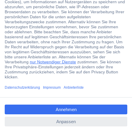
Über 1,5 Millionen Produkte
Über 6.000 Marken
Angebotsservice
Kostenlose Lieferung ab € 57,50– exkl. MwSt.
Services
Über Conrad
ccp.user.init.failed.titl
e
Conrad erleben
ccp.user.init.failed