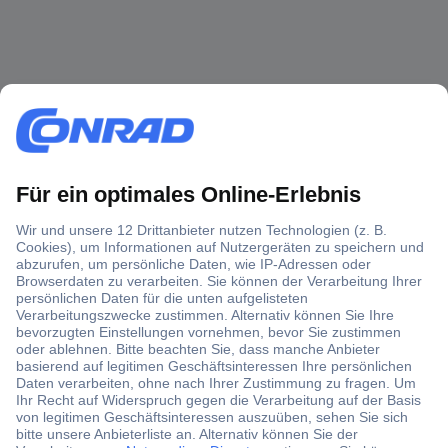
Über 1,5 Millionen Produkte
Über 6.000 Marken
Angebotsservice
Kostenlose Lieferung ab € 57,50– exkl. MwSt.