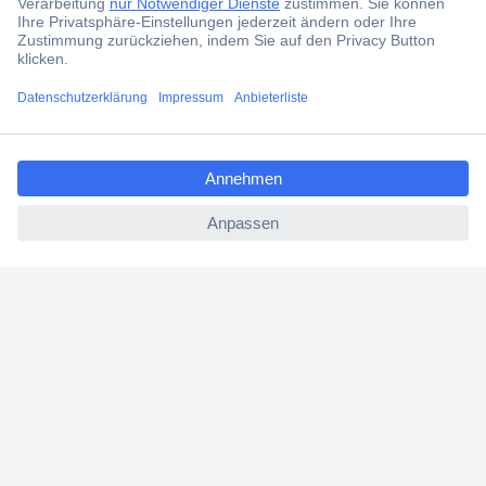
Services
ccp.user.init.failed.titl
Über Conrad
e
ccp.user.init.failed
Conrad erleben
Für Bildungseinrichtungen
Aktuelle Angebote
Hilfe