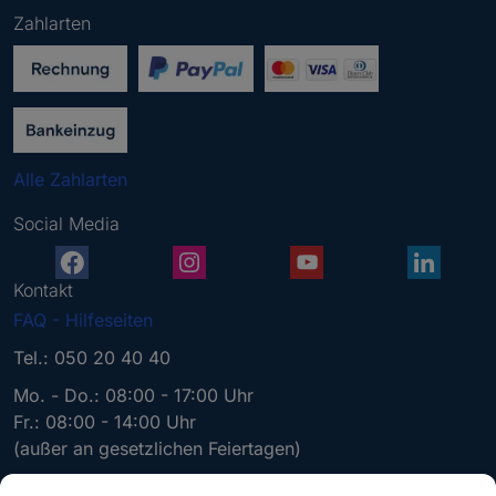
g
Zahlarten
e
b
e
n
S
i
Alle Zahlarten
e
e
Social Media
i
n
e
Kontakt
g
FAQ - Hilfeseiten
ü
l
Tel.: 050 20 40 40
t
Mo. - Do.: 08:00 - 17:00 Uhr
i
Fr.: 08:00 - 14:00 Uhr
g
(außer an gesetzlichen Feiertagen)
e
E