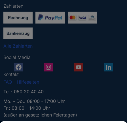
g
Zahlarten
e
b
e
n
S
i
Alle Zahlarten
e
e
Social Media
i
n
e
Kontakt
g
FAQ - Hilfeseiten
ü
l
Tel.: 050 20 40 40
t
Mo. - Do.: 08:00 - 17:00 Uhr
i
Fr.: 08:00 - 14:00 Uhr
g
(außer an gesetzlichen Feiertagen)
e
E