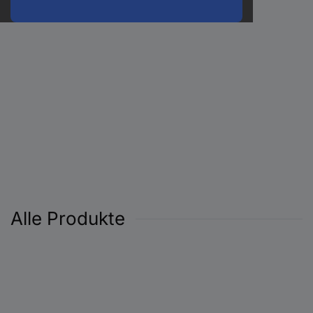
Alle Produkte