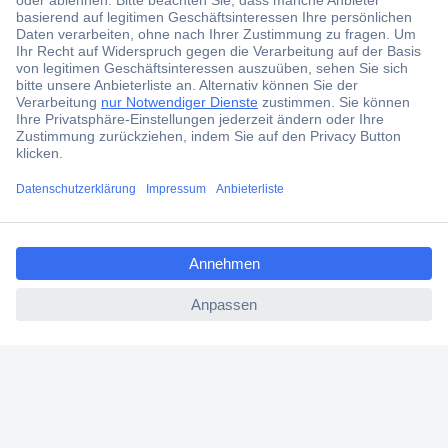
ccp.user.init.failed.titl
e
ccp.user.init.failed
Über 1,5 Millionen Produkte
Über 6.000 Marken