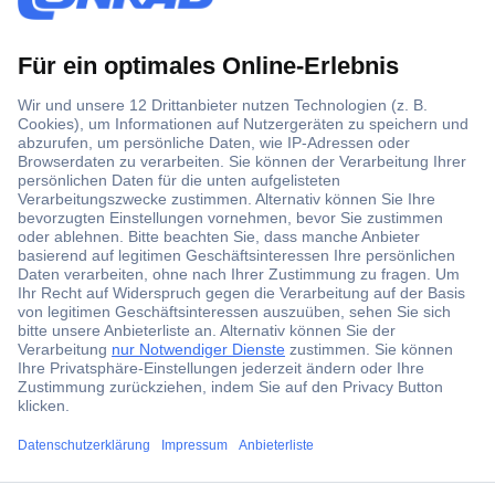
ccp.user.init.failed.titl