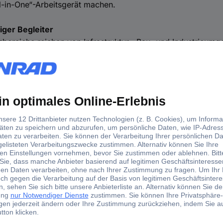
l-in-One“-Arbeitsgerät machen.
iger Begleiter
zbereiche reichen von Infrastruktur , Bau- und Industrieumg
lisierung mobiler Arbeitskräfte. Unternehmen profitieren von 
zuverlässigen Kommunikationslösung, die speziell für gesc
iert sich als zuverlässiger Begleiter für die vernetzte Arbeit