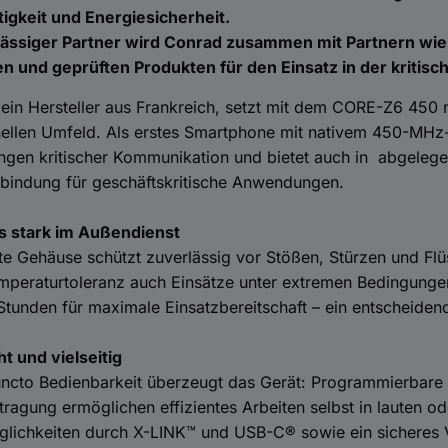
tigkeit und Energiesicherheit.
lässiger Partner wird Conrad zusammen mit Partnern wie 
n und geprüften Produkten für den Einsatz in der kritisc
 ein Hersteller aus Frankreich, setzt mit dem CORE-Z6 450
ellen Umfeld. Als erstes Smartphone mit nativem 450-MHz-5
gen kritischer Kommunikation und bietet auch in abgelegen
rbindung für geschäftskritische Anwendungen.
 stark im Außendienst
e Gehäuse schützt zuverlässig vor Stößen, Stürzen und Flü
mperaturtoleranz auch Einsätze unter extremen Bedingungen 
Stunden für maximale Einsatzbereitschaft – ein entscheidende
t und vielseitig
uncto Bedienbarkeit überzeugt das Gerät: Programmierbare
ragung ermöglichen effizientes Arbeiten selbst in lauten o
glichkeiten durch X-LINK™ und USB-C® sowie ein sicheres