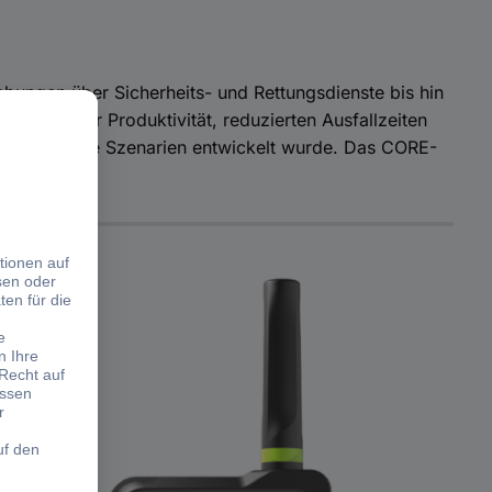
ebungen über Sicherheits- und Rettungsdienste bis hin
gesteigerter Produktivität, reduzierten Ausfallzeiten
häftskritische Szenarien entwickelt wurde. Das CORE-
swelt.