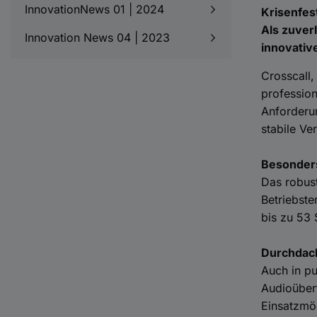
InnovationNews 01 | 2024
Krisenfes
Als zuver
Innovation News 04 | 2023
innovative
Crosscall,
profession
Anforderun
stabile Ve
Besonders
Das robust
Betriebste
bis zu 53 
Durchdach
Auch in p
Audioübert
Einsatzmö