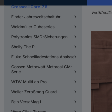
Crosscall Core-Z6
Veröffentl
Finder Jahreszeitschaltuhr
Weidmüller Cubeseries
Polytronics SMD-Sicherungen
Shelly The Pill
Fluke Schnellladestations Analyse
Gossen Metrawatt Metracal CM-
Serie
WTW MulitLab Pro
Weller ZeroSmog Guard
Fein VersaMag L
Wera Click Torque