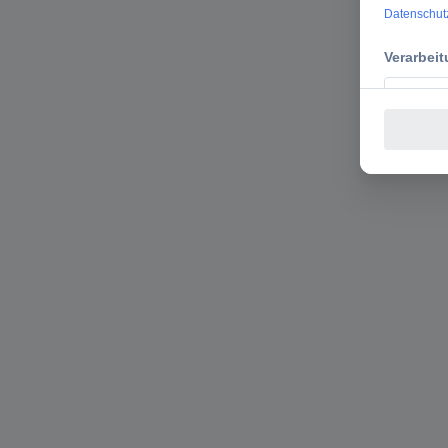
Crosscal
Zum P