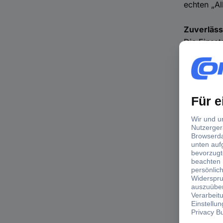
echten „Al
Zuverläss
Die Einsat
zur Digita
und einer 
Z6 präsent