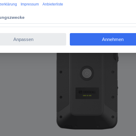
l CORE-Z6 450
rodukt