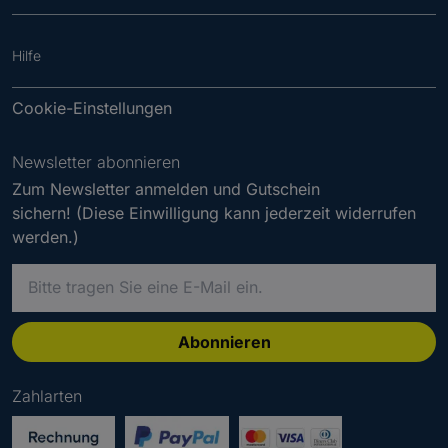
Hilfe
Cookie-Einstellungen
Newsletter abonnieren
Zum Newsletter anmelden und Gutschein
sichern! (Diese Einwilligung kann jederzeit widerrufen
werden.)
B
i
t
t
Abonnieren
e
g
Zahlarten
e
b