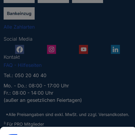
e
n
S
i
Alle Zahlarten
e
e
Social Media
i
n
e
Kontakt
g
FAQ - Hilfeseiten
ü
l
Tel.: 050 20 40 40
t
Mo. - Do.: 08:00 - 17:00 Uhr
i
Fr.: 08:00 - 14:00 Uhr
g
(außer an gesetzlichen Feiertagen)
e
E
-
*Alle Preisangaben sind exkl. MwSt. und zzgl. Versandkosten.
M
*
3
Für PRO Mitglieder
a
A
Einmal einlösbar bis 17.08.2026 auf conrad.at. Ausgenommen
i
l