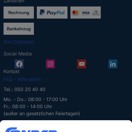
Zahlarten
e
b
e
n
S
i
Alle Zahlarten
e
e
Social Media
i
n
e
Kontakt
g
FAQ - Hilfeseiten
ü
l
Tel.: 050 20 40 40
t
Mo. - Do.: 08:00 - 17:00 Uhr
i
Fr.: 08:00 - 14:00 Uhr
g
(außer an gesetzlichen Feiertagen)
e
E
-
*Alle Preisangaben sind exkl. MwSt. und zzgl. Versandkosten.