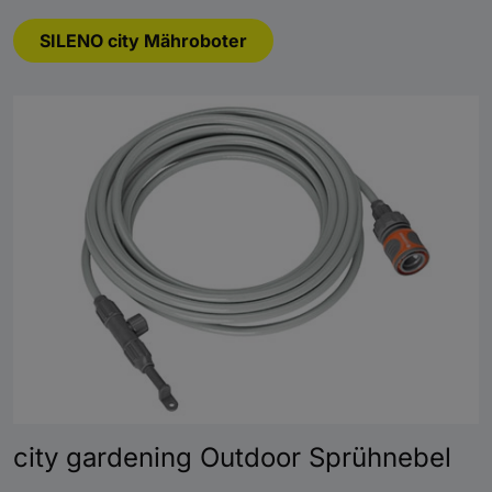
SILENO city Mähroboter
city gardening Outdoor Sprühnebel