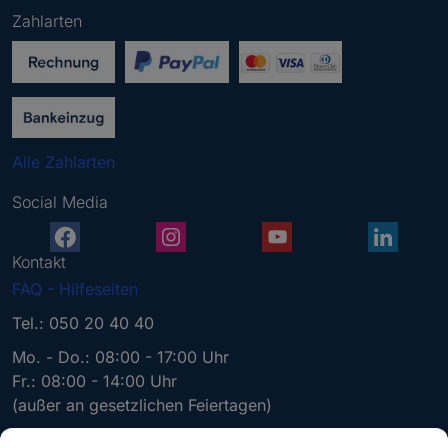
g
Zahlarten
e
b
e
n
S
i
Alle Zahlarten
e
e
Social Media
i
n
e
Kontakt
g
FAQ - Hilfeseiten
ü
l
Tel.: 050 20 40 40
t
Mo. - Do.: 08:00 - 17:00 Uhr
i
Fr.: 08:00 - 14:00 Uhr
g
(außer an gesetzlichen Feiertagen)
e
E