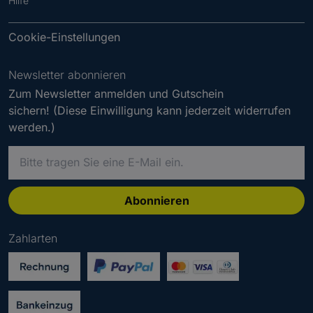
Hilfe
Cookie-Einstellungen
Newsletter abonnieren
Zum Newsletter anmelden und Gutschein
sichern! (Diese Einwilligung kann jederzeit widerrufen
werden.)
B
i
t
t
Abonnieren
e
g
Zahlarten
e
b
e
n
S