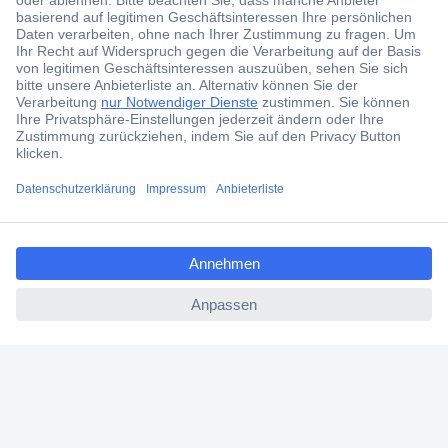
ccp.user.init.failed.titl
e
ccp.user.init.failed
Über 1,5 Millionen Produkte
Über 6.000 Marken