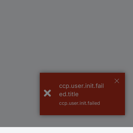
ccp.user.init.fail
ed.title
ccp.user.init.failed