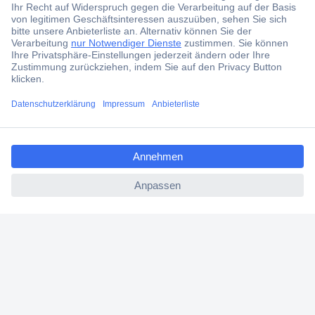
Unser Praxistipp: Spezialrelais bei hohen DC-Lasten
verwenden
FAQ – häufig gestellte Fragen zu Industrierelais
ccp.user.init.failed.titl
e
ccp.user.init.failed