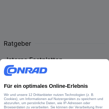
Ratgeber
Interne Festplatten
Interne Festplatten gehören zu den wichtigsten PC-
Komponenten. Sie sind nicht nur ein zuverlässiger
Datenspeicher, sondern auch ein wichtiger Baustein für den
reibungslosen Betrieb eines Rechners. In unserem Ratgeber
geben wir Ihnen einen Überblick über verschiedene
Festplattentypen und ihre Besonderheiten. Außerdem
erfahren Sie, worauf Sie beim Kauf von internen Festplatten