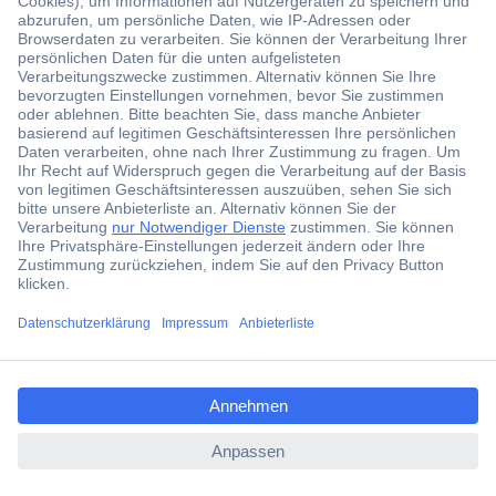
Die Entwicklung der
LED (Light Emitting Diode = Licht
abgebende Diode)
hat in den letzten 25 Jahren gigantische
Fortschritte gemacht.
Nachdem es technisch möglich war, neben den roten, grünen
und gelben LEDs nun auch blaue und weiße LEDs zu
produzieren, legte die Entwicklung ihren Fokus darauf, die
Lichtausbeute zu erhöhen.
Mit der
Entwicklung der superhellen LEDs
war die Zeit
endgültig vorbei, in der Leuchtdioden lediglich zu
ccp.user.init.failed.titl
Anzeigezwecken genutzt werden konnten.
e
LEDs sind seit einigen Jahren auch als
lichtstarke
ccp.user.init.failed
Leuchtmittel
einsetzbar.