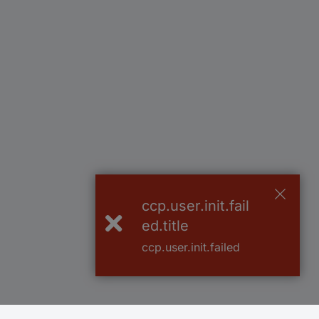
ccp.user.init.fail
ed.title
ccp.user.init.failed