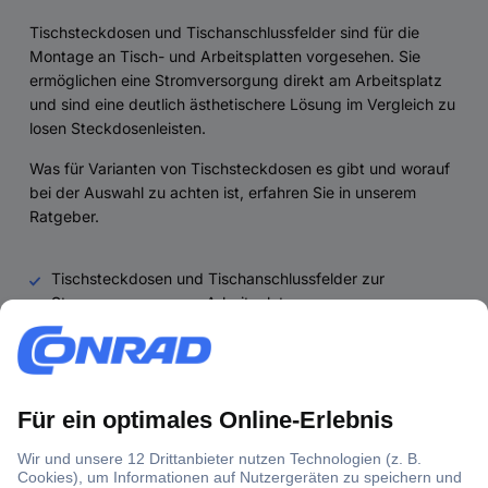
Tischsteckdosen und Tischanschlussfelder sind für die
Montage an Tisch- und Arbeitsplatten vorgesehen. Sie
ermöglichen eine Stromversorgung direkt am Arbeitsplatz
und sind eine deutlich ästhetischere Lösung im Vergleich zu
losen Steckdosenleisten.
Was für Varianten von Tischsteckdosen es gibt und worauf
bei der Auswahl zu achten ist, erfahren Sie in unserem
Ratgeber.
Tischsteckdosen und Tischanschlussfelder zur
Stromversorgung am Arbeitsplatz
Fertige und konfigurierbare Tischsteckdosen
Von der Steckdosenleiste bis zum Steckdosenturm:
Varianten von Tischsteckdosen
Montagemöglichkeiten und ihre Vor- und Nachteile
Kaufkriterien für Tischsteckdosen und