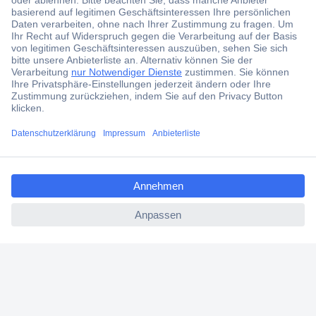
ccp.user.init.failed.titl
e
ccp.user.init.failed
Über 1,5 Millionen Produkte
Über 6.000 Marken