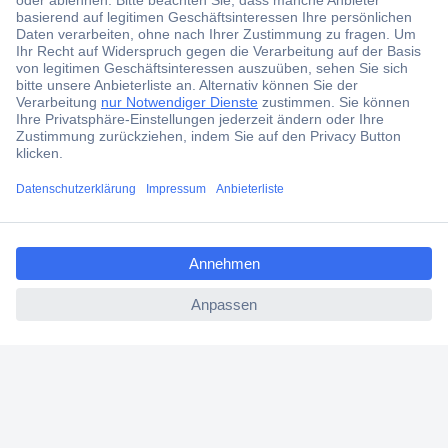
ccp.user.init.failed.titl
e
ccp.user.init.failed
Über 1,5 Millionen Produkte
Über 6.000 Marken