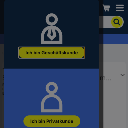
Conrad
Um
nach
dem
Produkt
Firmenlösungen & aktuelle Angebote →
zu
suchen,
Ich bin Geschäftskunde
geben
Startseite
...
Schrauben metrisch
Sie
ein
TOOLCRAFT TO-5403045
Schlagwort,
eine
Sechskantschraube M24 85 mm
Artikelnummer,
Außensechskant Stahl
EAN:
4053199725090
eine
Hst.-Teile-Nr.:
TO-5403045
feuerverzinkt 10 St.
EAN
Bestell-Nr.:
1801015
oder
eine
Teilenummer
ein
Ich bin Privatkunde