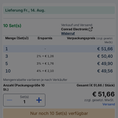
Lieferung Fr., 14. Aug.
10 Set(s)
Verkauf und Versand:
Conrad Electronic
Widerruf
Menge (Set(s))
Ersparnis
Verpackungspreis
(zzgl. gesetzl.
MwSt.)
1
€ 51,66
-
3
€ 50,40
2% = € 1,26
5
€ 49,90
3% = € 1,76
10
€ 49,56
4% = € 2,10
Mengenrabatte variieren je nach Verkäufer
Anzahl (Packungsgröße 10
Gesamt (€ 51,66 / Stück)
St.)
€ 51,66
Set(s)
zzgl. gesetzl. MwSt.
Versand
Nur noch 10 Set(s) verfügbar