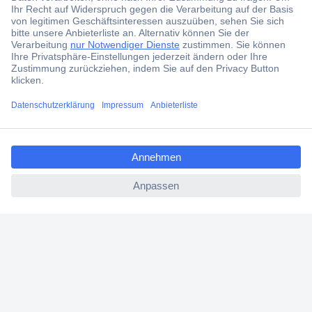
Angebotsservice
Kostenlose Lieferung ab € 57,50– exkl. MwSt.
Services
Über Conrad
ccp.user.init.failed.titl
e
ccp.user.init.failed
Conrad erleben
Für Bildungseinrichtungen
Aktuelle Angebote