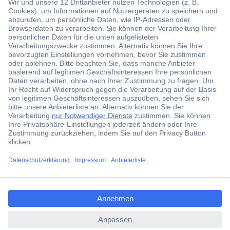
Über 1,5 Millionen Produkte
Über 6.000 Marken
Angebotsservice
Kostenlose Lieferung ab € 57,50– exkl. MwSt.
Services
Über Conrad
ccp.user.init.failed.titl
e
Conrad erleben
ccp.user.init.failed