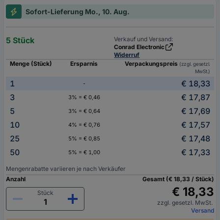
Sofort-Lieferung Mo., 10. Aug.
5 Stück
Verkauf und Versand:
Conrad Electronic
Widerruf
Menge (Stück)
Ersparnis
Verpackungspreis
(zzgl. gesetzl.
MwSt.)
1
€ 18,33
-
3
€ 17,87
3% = € 0,46
5
€ 17,69
3% = € 0,64
10
€ 17,57
4% = € 0,76
25
€ 17,48
5% = € 0,85
50
€ 17,33
5% = € 1,00
Mengenrabatte variieren je nach Verkäufer
Anzahl
Gesamt (€ 18,33 / Stück)
€ 18,33
Stück
zzgl. gesetzl. MwSt.
Versand