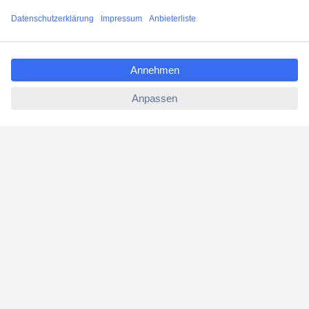
Über 6.000 Marken
Angebotsservice
ccp.user.init.failed.titl
Kostenlose Lieferung ab € 57,50– exkl. MwSt.
e
ccp.user.init.failed
Services
Über Conrad
Conrad erleben
Für Bildungseinrichtungen
Aktuelle Angebote