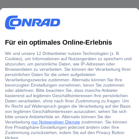
Über 1,5 Millionen Produkte
Über 6.000 Marken
Angebotsservice
Kostenlose Lieferung ab € 57,50– exkl. MwSt.