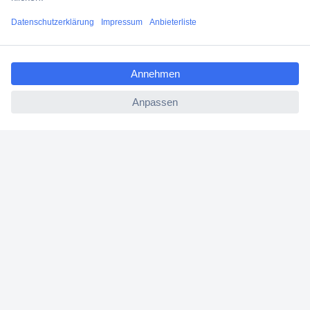
Services
ccp.user.init.failed.titl
Über Conrad
e
ccp.user.init.failed
Conrad erleben
Für Bildungseinrichtungen
Aktuelle Angebote
Hilfe
Cookie-Einstellungen