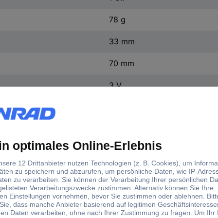
78 g
33 mm
70 mm
3 V
r Mini, inkl. 10 Jahres-Batterie batteriebetrieben (Ø x