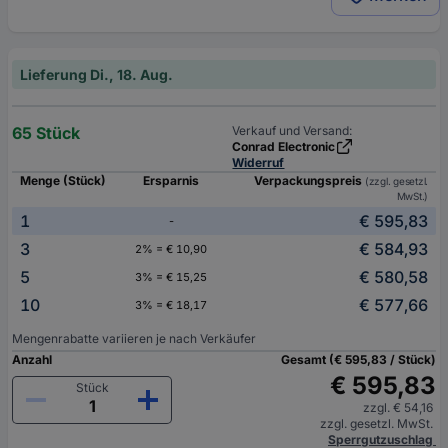
Lieferung Di., 18. Aug.
65 Stück
Verkauf und Versand:
Conrad Electronic
Widerruf
Menge (Stück)
Ersparnis
Verpackungspreis
(zzgl. gesetzl.
MwSt.)
1
€ 595,83
-
3
€ 584,93
2% = € 10,90
5
€ 580,58
3% = € 15,25
10
€ 577,66
3% = € 18,17
Mengenrabatte variieren je nach Verkäufer
Anzahl
Gesamt (€ 595,83 / Stück)
€ 595,83
Stück
zzgl. € 54,16
zzgl. gesetzl. MwSt.
Sperrgutzuschlag