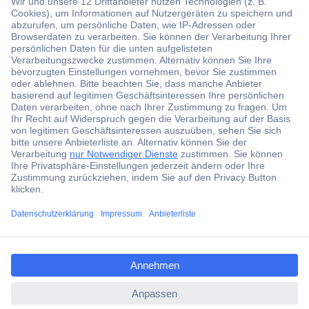
Über 1,5 Millionen Produkte
Über 6.000 Marken
Angebotsservice
Kostenlose Lieferung ab € 57,50– exkl. MwSt.
Services
Über Conrad
ccp.user.init.failed.titl
e
Conrad erleben
ccp.user.init.failed