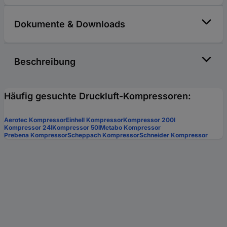
Dokumente & Downloads
Beschreibung
Häufig gesuchte Druckluft-Kompressoren:
Aerotec Kompressor
Einhell Kompressor
Kompressor 200l
Kompressor 24l
Kompressor 50l
Metabo Kompressor
Prebena Kompressor
Scheppach Kompressor
Schneider Kompressor