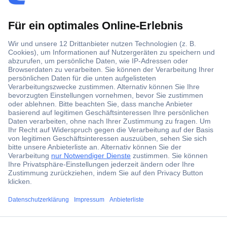
Über 1,5 Millionen Produkte
Über 6.000 Marken
Angebotsservice
Kostenlose Lieferung ab € 57,50– exkl. MwSt.
Services
Über Conrad
ccp.user.init.failed.titl