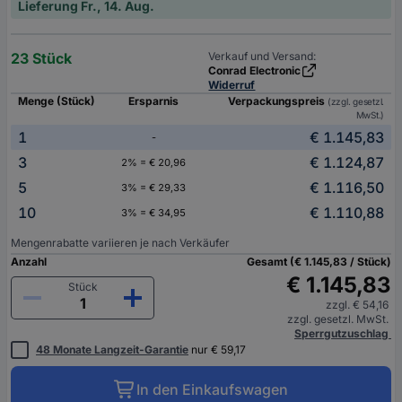
Lieferung Fr., 14. Aug.
23 Stück
Verkauf und Versand:
Conrad Electronic
Widerruf
Menge (Stück)
Ersparnis
Verpackungspreis
(zzgl. gesetzl.
MwSt.)
1
€ 1.145,83
-
3
€ 1.124,87
2% = € 20,96
5
€ 1.116,50
3% = € 29,33
10
€ 1.110,88
3% = € 34,95
Mengenrabatte variieren je nach Verkäufer
Anzahl
Gesamt (€ 1.145,83 / Stück)
€ 1.145,83
Stück
zzgl. € 54,16
zzgl. gesetzl. MwSt.
Sperrgutzuschlag
48 Monate Langzeit-Garantie
nur € 59,17
In den Einkaufswagen