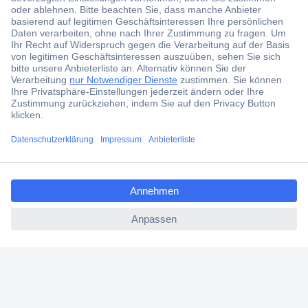
Über 6.000 Marken
Angebotsservice
Kostenlose Lieferung ab € 57,50– exkl. MwSt.
Services
Über Conrad
ccp.user.init.failed.titl
e
ccp.user.init.failed
Conrad erleben
Für Bildungseinrichtungen