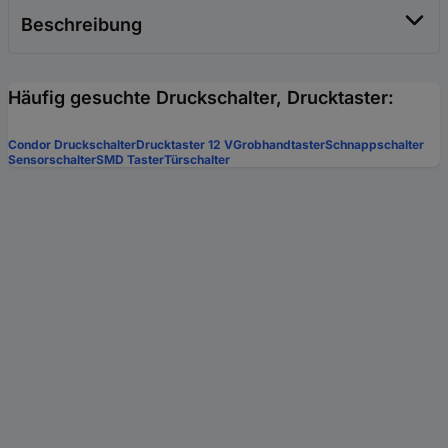
Beschreibung
Häufig gesuchte Druckschalter, Drucktaster:
Condor Druckschalter
Drucktaster 12 V
Grobhandtaster
Schnappschalter
Sensorschalter
SMD Taster
Türschalter