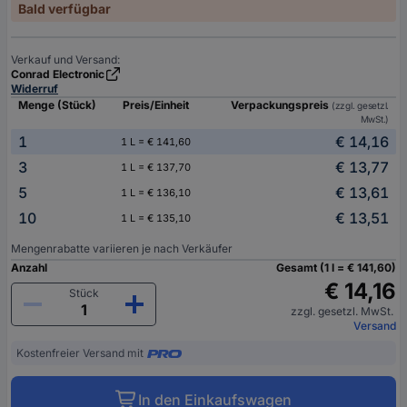
Bald verfügbar
Verkauf und Versand:
Conrad Electronic
Widerruf
Menge (Stück)
Preis/Einheit
Verpackungspreis
(zzgl. gesetzl.
MwSt.)
1
€ 14,16
1 L = € 141,60
3
€ 13,77
1 L = € 137,70
5
€ 13,61
1 L = € 136,10
10
€ 13,51
1 L = € 135,10
Mengenrabatte variieren je nach Verkäufer
Anzahl
Gesamt (1 l = € 141,60)
€ 14,16
Stück
zzgl. gesetzl. MwSt.
Versand
Kostenfreier Versand mit
In den Einkaufswagen