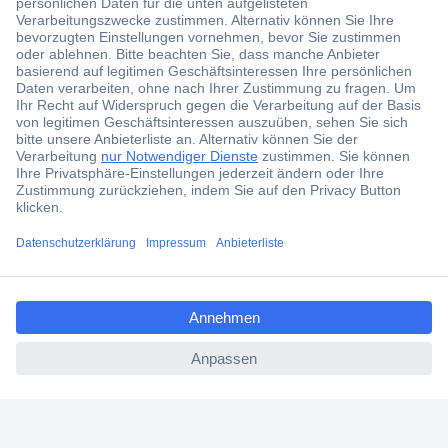
Angebotsservice
Kostenlose Lieferung ab € 57,50– exkl. MwSt.
Services
Über Conrad
Conrad erleben
ccp.user.init.failed.titl
e
ccp.user.init.failed
Für Bildungseinrichtungen
Aktuelle Angebote