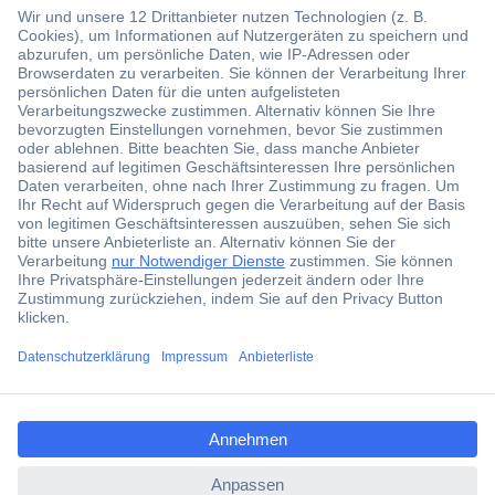
Über 1,5 Millionen Produkte
Über 6.000 Marken
Angebotsservice
Kostenlose Lieferung ab € 57,50– exkl. MwSt.
Services
Über Conrad
ccp.user.init.failed.titl
e
Conrad erleben
ccp.user.init.failed